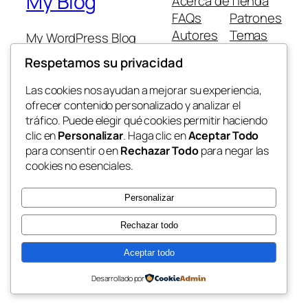
My Blog
Acerca de
Tienda
FAQs
Patrones
Autores
Temas
My WordPress Blog
Respetamos su privacidad
Las cookies nos ayudan a mejorar su experiencia,
ofrecer contenido personalizado y analizar el
tráfico. Puede elegir qué cookies permitir haciendo
Twenty Twenty-Five
Diseñado con
WordPress
clic en
Personalizar
. Haga clic en
Aceptar Todo
para consentir o en
Rechazar Todo
para negar las
cookies no esenciales.
Personalizar
Rechazar todo
Aceptar todo
Desarrollado por