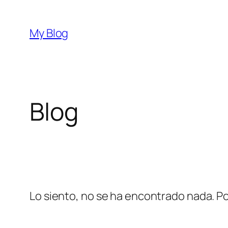
Saltar
al
My Blog
contenido
Blog
Lo siento, no se ha encontrado nada. Po