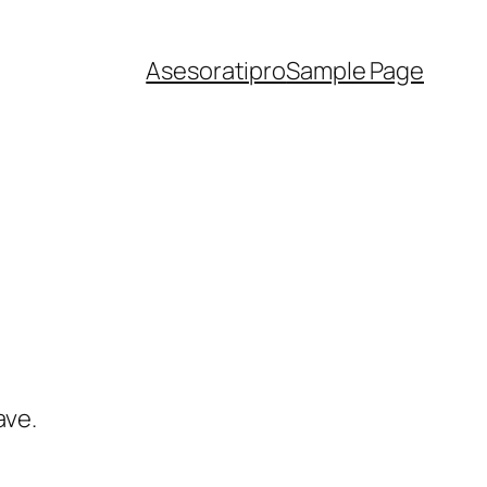
Asesoratipro
Sample Page
ave.