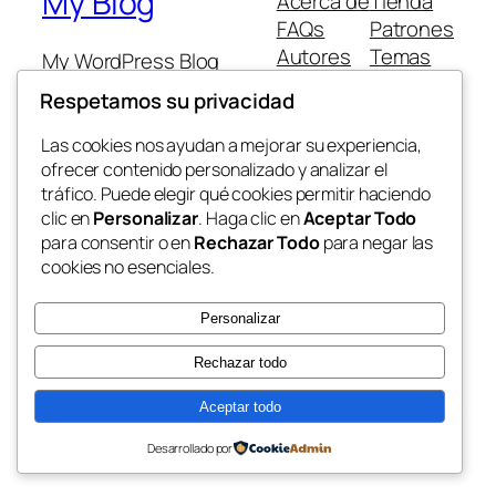
My Blog
Acerca de
Tienda
FAQs
Patrones
Autores
Temas
My WordPress Blog
Respetamos su privacidad
Las cookies nos ayudan a mejorar su experiencia,
ofrecer contenido personalizado y analizar el
tráfico. Puede elegir qué cookies permitir haciendo
Twenty Twenty-Five
Diseñado con
WordPress
clic en
Personalizar
. Haga clic en
Aceptar Todo
para consentir o en
Rechazar Todo
para negar las
cookies no esenciales.
Personalizar
Rechazar todo
Aceptar todo
Desarrollado por