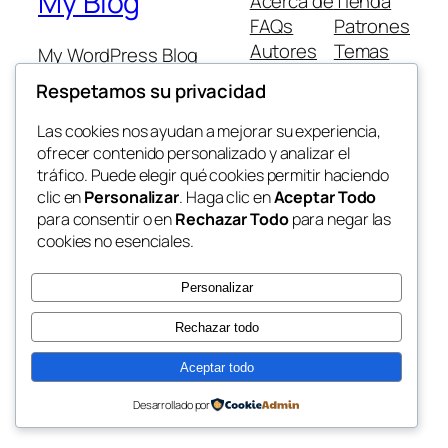
My Blog
Acerca de
Tienda
FAQs
Patrones
Autores
Temas
My WordPress Blog
Respetamos su privacidad
Las cookies nos ayudan a mejorar su experiencia,
ofrecer contenido personalizado y analizar el
tráfico. Puede elegir qué cookies permitir haciendo
Twenty Twenty-Five
Diseñado con
WordPress
clic en
Personalizar
. Haga clic en
Aceptar Todo
para consentir o en
Rechazar Todo
para negar las
cookies no esenciales.
Personalizar
Rechazar todo
Aceptar todo
Desarrollado por