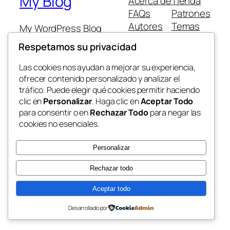
My Blog
Acerca de
Tienda
FAQs
Patrones
Autores
Temas
My WordPress Blog
Respetamos su privacidad
Las cookies nos ayudan a mejorar su experiencia,
ofrecer contenido personalizado y analizar el
tráfico. Puede elegir qué cookies permitir haciendo
Twenty Twenty-Five
Diseñado con
WordPress
clic en
Personalizar
. Haga clic en
Aceptar Todo
para consentir o en
Rechazar Todo
para negar las
cookies no esenciales.
Personalizar
Rechazar todo
Aceptar todo
Desarrollado por