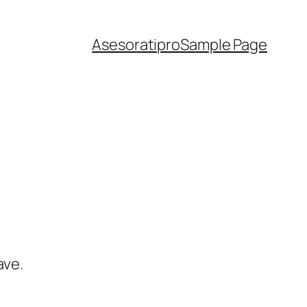
Asesoratipro
Sample Page
ave.