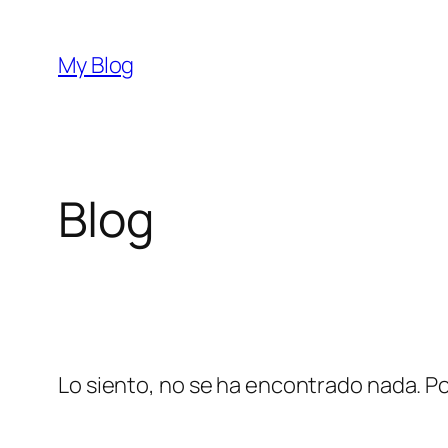
Saltar
al
My Blog
contenido
Blog
Lo siento, no se ha encontrado nada. Po