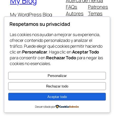
My Blog
Acerca de
Tienda
FAQs
Patrones
Autores
Temas
My WordPress Blog
Respetamos su privacidad
Las cookies nos ayudan a mejorar su experiencia,
ofrecer contenido personalizado y analizar el
tráfico. Puede elegir qué cookies permitir haciendo
Twenty Twenty-Five
Diseñado con
WordPress
clic en
Personalizar
. Haga clic en
Aceptar Todo
para consentir o en
Rechazar Todo
para negar las
cookies no esenciales.
Personalizar
Rechazar todo
Aceptar todo
Desarrollado por