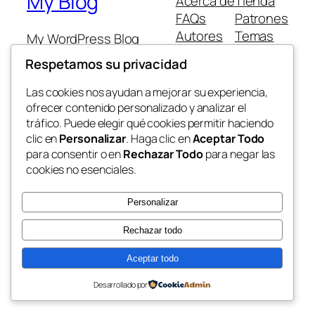
My Blog
Acerca de
Tienda
FAQs
Patrones
Autores
Temas
My WordPress Blog
Respetamos su privacidad
Las cookies nos ayudan a mejorar su experiencia,
ofrecer contenido personalizado y analizar el
tráfico. Puede elegir qué cookies permitir haciendo
Twenty Twenty-Five
Diseñado con
WordPress
clic en
Personalizar
. Haga clic en
Aceptar Todo
para consentir o en
Rechazar Todo
para negar las
cookies no esenciales.
Personalizar
Rechazar todo
Aceptar todo
Desarrollado por