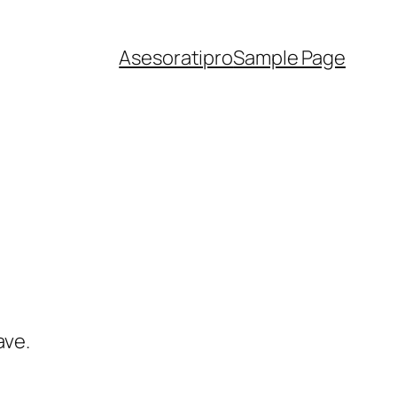
Asesoratipro
Sample Page
ave.