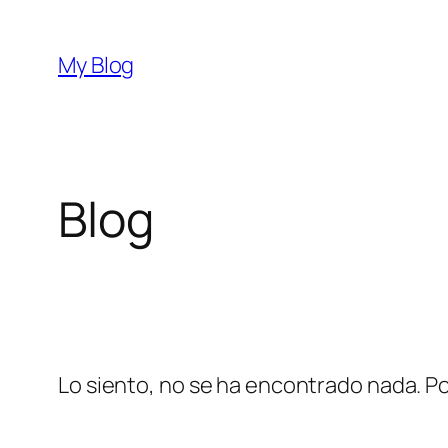
Saltar
al
My Blog
contenido
Blog
Lo siento, no se ha encontrado nada. Po