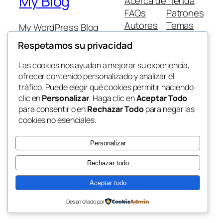
My Blog
Acerca de
Tienda
FAQs
Patrones
Autores
Temas
My WordPress Blog
Respetamos su privacidad
Las cookies nos ayudan a mejorar su experiencia,
ofrecer contenido personalizado y analizar el
tráfico. Puede elegir qué cookies permitir haciendo
Twenty Twenty-Five
Diseñado con
WordPress
clic en
Personalizar
. Haga clic en
Aceptar Todo
para consentir o en
Rechazar Todo
para negar las
cookies no esenciales.
Personalizar
Rechazar todo
Aceptar todo
Desarrollado por