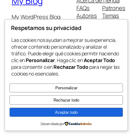
My Blog
Acerca de
Tienda
FAQs
Patrones
Autores
Temas
My WordPress Blog
Respetamos su privacidad
Las cookies nos ayudan a mejorar su experiencia,
ofrecer contenido personalizado y analizar el
tráfico. Puede elegir qué cookies permitir haciendo
Twenty Twenty-Five
Diseñado con
WordPress
clic en
Personalizar
. Haga clic en
Aceptar Todo
para consentir o en
Rechazar Todo
para negar las
cookies no esenciales.
Personalizar
Rechazar todo
Aceptar todo
Desarrollado por