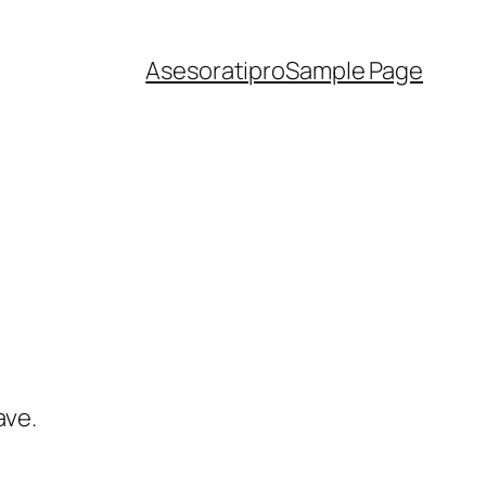
Asesoratipro
Sample Page
ave.