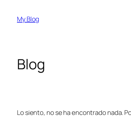
Saltar
al
My Blog
contenido
Blog
Lo siento, no se ha encontrado nada. Po