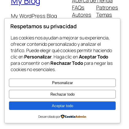
My Blog
Acerca de
Tienda
FAQs
Patrones
Autores
Temas
My WordPress Blog
Respetamos su privacidad
Las cookies nos ayudan a mejorar su experiencia,
ofrecer contenido personalizado y analizar el
tráfico. Puede elegir qué cookies permitir haciendo
Twenty Twenty-Five
Diseñado con
WordPress
clic en
Personalizar
. Haga clic en
Aceptar Todo
para consentir o en
Rechazar Todo
para negar las
cookies no esenciales.
Personalizar
Rechazar todo
Aceptar todo
Desarrollado por