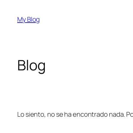
Saltar
al
My Blog
contenido
Blog
Lo siento, no se ha encontrado nada. Po