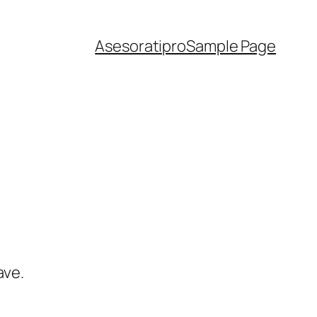
Asesoratipro
Sample Page
ave.