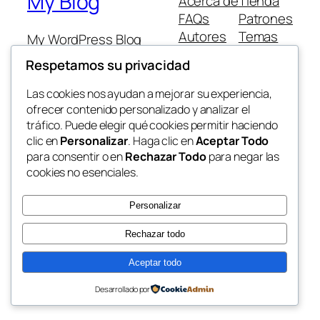
My Blog
Acerca de
Tienda
FAQs
Patrones
Autores
Temas
My WordPress Blog
Respetamos su privacidad
Las cookies nos ayudan a mejorar su experiencia,
ofrecer contenido personalizado y analizar el
tráfico. Puede elegir qué cookies permitir haciendo
Twenty Twenty-Five
Diseñado con
WordPress
clic en
Personalizar
. Haga clic en
Aceptar Todo
para consentir o en
Rechazar Todo
para negar las
cookies no esenciales.
Personalizar
Rechazar todo
Aceptar todo
Desarrollado por