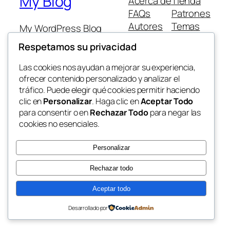
My Blog
Acerca de
Tienda
FAQs
Patrones
Autores
Temas
My WordPress Blog
Respetamos su privacidad
Las cookies nos ayudan a mejorar su experiencia,
ofrecer contenido personalizado y analizar el
tráfico. Puede elegir qué cookies permitir haciendo
Twenty Twenty-Five
Diseñado con
WordPress
clic en
Personalizar
. Haga clic en
Aceptar Todo
para consentir o en
Rechazar Todo
para negar las
cookies no esenciales.
Personalizar
Rechazar todo
Aceptar todo
Desarrollado por