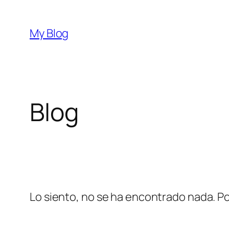
Saltar
al
My Blog
contenido
Blog
Lo siento, no se ha encontrado nada. Po