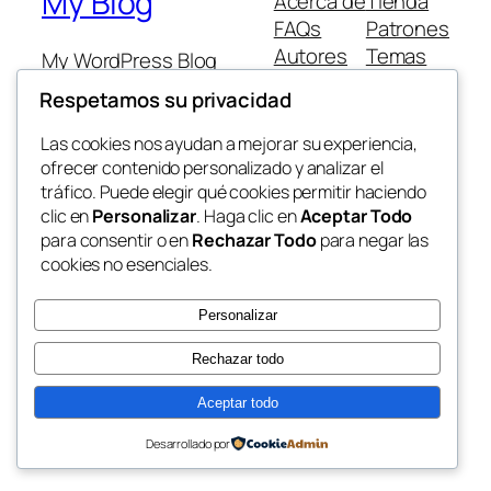
My Blog
Acerca de
Tienda
FAQs
Patrones
Autores
Temas
My WordPress Blog
Respetamos su privacidad
Las cookies nos ayudan a mejorar su experiencia,
ofrecer contenido personalizado y analizar el
tráfico. Puede elegir qué cookies permitir haciendo
Twenty Twenty-Five
Diseñado con
WordPress
clic en
Personalizar
. Haga clic en
Aceptar Todo
para consentir o en
Rechazar Todo
para negar las
cookies no esenciales.
Personalizar
Rechazar todo
Aceptar todo
Desarrollado por