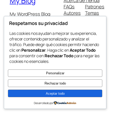
My Blog
Acerca de
Tienda
FAQs
Patrones
Autores
Temas
My WordPress Blog
Respetamos su privacidad
Las cookies nos ayudan a mejorar su experiencia,
ofrecer contenido personalizado y analizar el
tráfico. Puede elegir qué cookies permitir haciendo
Twenty Twenty-Five
Diseñado con
WordPress
clic en
Personalizar
. Haga clic en
Aceptar Todo
para consentir o en
Rechazar Todo
para negar las
cookies no esenciales.
Personalizar
Rechazar todo
Aceptar todo
Desarrollado por