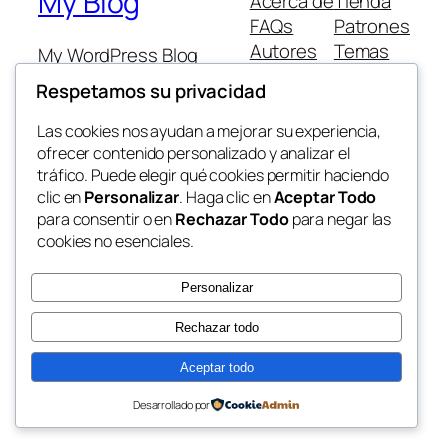
My Blog
Acerca de
Tienda
FAQs
Patrones
Autores
Temas
My WordPress Blog
Respetamos su privacidad
Las cookies nos ayudan a mejorar su experiencia,
ofrecer contenido personalizado y analizar el
tráfico. Puede elegir qué cookies permitir haciendo
Twenty Twenty-Five
Diseñado con
WordPress
clic en
Personalizar
. Haga clic en
Aceptar Todo
para consentir o en
Rechazar Todo
para negar las
cookies no esenciales.
Personalizar
Rechazar todo
Aceptar todo
Desarrollado por