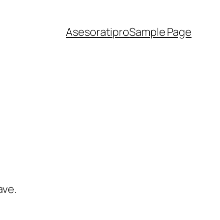
Asesoratipro
Sample Page
ave.