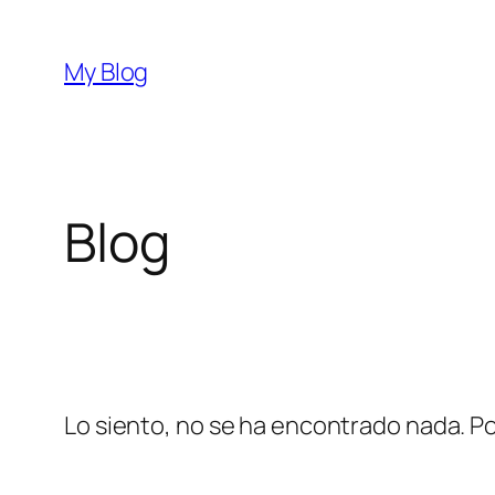
Saltar
al
My Blog
contenido
Blog
Lo siento, no se ha encontrado nada. Po