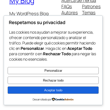
My Blog
Acerca de
Tienda
FAQs
Patrones
Autores
Temas
My WordPress Blog
Respetamos su privacidad
Las cookies nos ayudan a mejorar su experiencia,
ofrecer contenido personalizado y analizar el
tráfico. Puede elegir qué cookies permitir haciendo
Twenty Twenty-Five
Diseñado con
WordPress
clic en
Personalizar
. Haga clic en
Aceptar Todo
para consentir o en
Rechazar Todo
para negar las
cookies no esenciales.
Personalizar
Rechazar todo
Aceptar todo
Desarrollado por