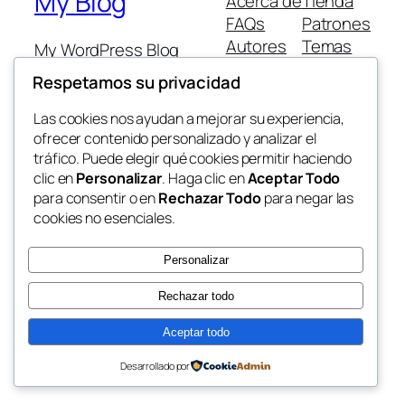
My Blog
Acerca de
Tienda
FAQs
Patrones
Autores
Temas
My WordPress Blog
Respetamos su privacidad
Las cookies nos ayudan a mejorar su experiencia,
ofrecer contenido personalizado y analizar el
tráfico. Puede elegir qué cookies permitir haciendo
Twenty Twenty-Five
Diseñado con
WordPress
clic en
Personalizar
. Haga clic en
Aceptar Todo
para consentir o en
Rechazar Todo
para negar las
cookies no esenciales.
Personalizar
Rechazar todo
Aceptar todo
Desarrollado por