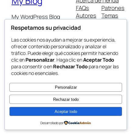
My Blog
Acerca de
Tienda
FAQs
Patrones
Autores
Temas
My WordPress Blog
Respetamos su privacidad
Las cookies nos ayudan a mejorar su experiencia,
ofrecer contenido personalizado y analizar el
tráfico. Puede elegir qué cookies permitir haciendo
Twenty Twenty-Five
Diseñado con
WordPress
clic en
Personalizar
. Haga clic en
Aceptar Todo
para consentir o en
Rechazar Todo
para negar las
cookies no esenciales.
Personalizar
Rechazar todo
Aceptar todo
Desarrollado por