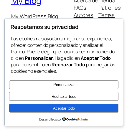
My Blog
Acerca de
Tienda
FAQs
Patrones
Autores
Temas
My WordPress Blog
Respetamos su privacidad
Las cookies nos ayudan a mejorar su experiencia,
ofrecer contenido personalizado y analizar el
tráfico. Puede elegir qué cookies permitir haciendo
Twenty Twenty-Five
Diseñado con
WordPress
clic en
Personalizar
. Haga clic en
Aceptar Todo
para consentir o en
Rechazar Todo
para negar las
cookies no esenciales.
Personalizar
Rechazar todo
Aceptar todo
Desarrollado por