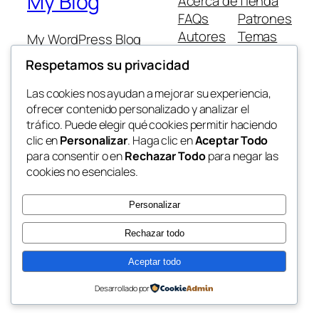
My Blog
Acerca de
Tienda
FAQs
Patrones
Autores
Temas
My WordPress Blog
Respetamos su privacidad
Las cookies nos ayudan a mejorar su experiencia,
ofrecer contenido personalizado y analizar el
tráfico. Puede elegir qué cookies permitir haciendo
Twenty Twenty-Five
Diseñado con
WordPress
clic en
Personalizar
. Haga clic en
Aceptar Todo
para consentir o en
Rechazar Todo
para negar las
cookies no esenciales.
Personalizar
Rechazar todo
Aceptar todo
Desarrollado por