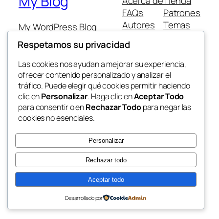
My Blog
Acerca de
Tienda
FAQs
Patrones
Autores
Temas
My WordPress Blog
Respetamos su privacidad
Las cookies nos ayudan a mejorar su experiencia,
ofrecer contenido personalizado y analizar el
tráfico. Puede elegir qué cookies permitir haciendo
Twenty Twenty-Five
Diseñado con
WordPress
clic en
Personalizar
. Haga clic en
Aceptar Todo
para consentir o en
Rechazar Todo
para negar las
cookies no esenciales.
Personalizar
Rechazar todo
Aceptar todo
Desarrollado por