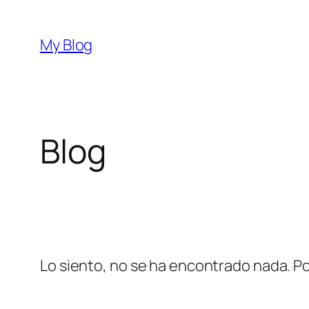
Saltar
al
My Blog
contenido
Blog
Lo siento, no se ha encontrado nada. Po