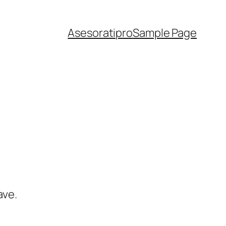
Asesoratipro
Sample Page
ave.