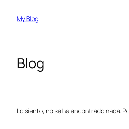
Saltar
al
My Blog
contenido
Blog
Lo siento, no se ha encontrado nada. Po