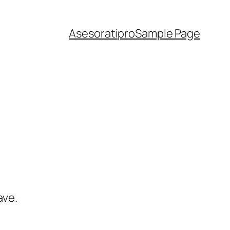
Asesoratipro
Sample Page
ave.