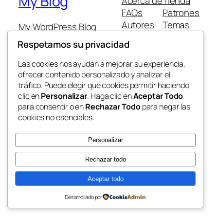
My Blog
Acerca de
Tienda
FAQs
Patrones
Autores
Temas
My WordPress Blog
Respetamos su privacidad
Las cookies nos ayudan a mejorar su experiencia,
ofrecer contenido personalizado y analizar el
tráfico. Puede elegir qué cookies permitir haciendo
Twenty Twenty-Five
Diseñado con
WordPress
clic en
Personalizar
. Haga clic en
Aceptar Todo
para consentir o en
Rechazar Todo
para negar las
cookies no esenciales.
Personalizar
Rechazar todo
Aceptar todo
Desarrollado por