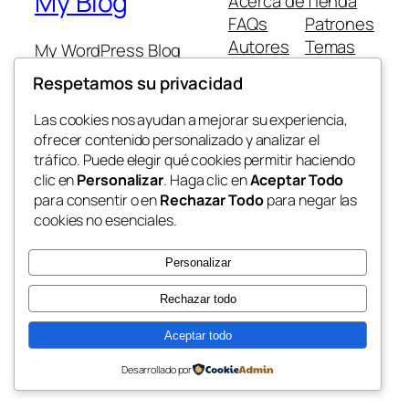
My Blog
Acerca de
Tienda
FAQs
Patrones
Autores
Temas
My WordPress Blog
Respetamos su privacidad
Las cookies nos ayudan a mejorar su experiencia,
ofrecer contenido personalizado y analizar el
tráfico. Puede elegir qué cookies permitir haciendo
Twenty Twenty-Five
Diseñado con
WordPress
clic en
Personalizar
. Haga clic en
Aceptar Todo
para consentir o en
Rechazar Todo
para negar las
cookies no esenciales.
Personalizar
Rechazar todo
Aceptar todo
Desarrollado por