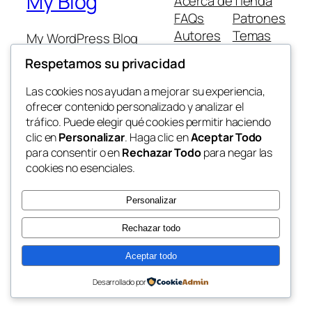
My Blog
Acerca de
Tienda
FAQs
Patrones
Autores
Temas
My WordPress Blog
Respetamos su privacidad
Las cookies nos ayudan a mejorar su experiencia,
ofrecer contenido personalizado y analizar el
tráfico. Puede elegir qué cookies permitir haciendo
Twenty Twenty-Five
Diseñado con
WordPress
clic en
Personalizar
. Haga clic en
Aceptar Todo
para consentir o en
Rechazar Todo
para negar las
cookies no esenciales.
Personalizar
Rechazar todo
Aceptar todo
Desarrollado por