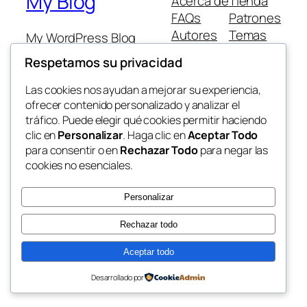
My Blog
Acerca de
Tienda
FAQs
Patrones
Autores
Temas
My WordPress Blog
Respetamos su privacidad
Las cookies nos ayudan a mejorar su experiencia,
ofrecer contenido personalizado y analizar el
tráfico. Puede elegir qué cookies permitir haciendo
Twenty Twenty-Five
Diseñado con
WordPress
clic en
Personalizar
. Haga clic en
Aceptar Todo
para consentir o en
Rechazar Todo
para negar las
cookies no esenciales.
Personalizar
Rechazar todo
Aceptar todo
Desarrollado por