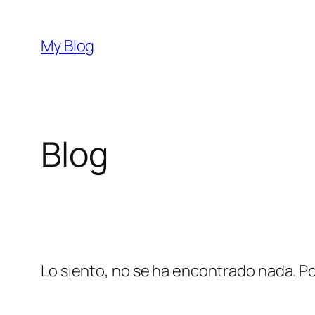
Saltar
al
My Blog
contenido
Blog
Lo siento, no se ha encontrado nada. Po