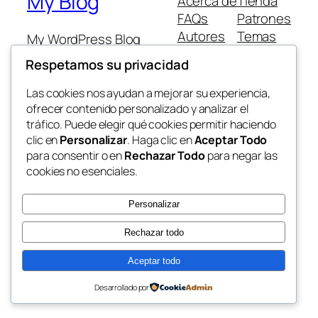
My Blog
Acerca de
Tienda
FAQs
Patrones
Autores
Temas
My WordPress Blog
Respetamos su privacidad
Las cookies nos ayudan a mejorar su experiencia,
ofrecer contenido personalizado y analizar el
tráfico. Puede elegir qué cookies permitir haciendo
Twenty Twenty-Five
Diseñado con
WordPress
clic en
Personalizar
. Haga clic en
Aceptar Todo
para consentir o en
Rechazar Todo
para negar las
cookies no esenciales.
Personalizar
Rechazar todo
Aceptar todo
Desarrollado por