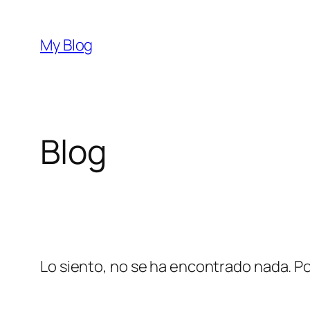
Saltar
al
My Blog
contenido
Blog
Lo siento, no se ha encontrado nada. Po