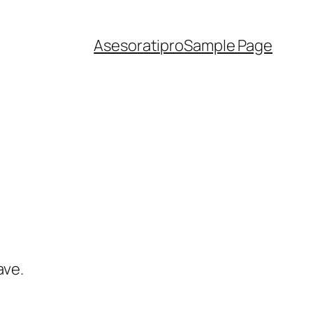
Asesoratipro
Sample Page
ave.