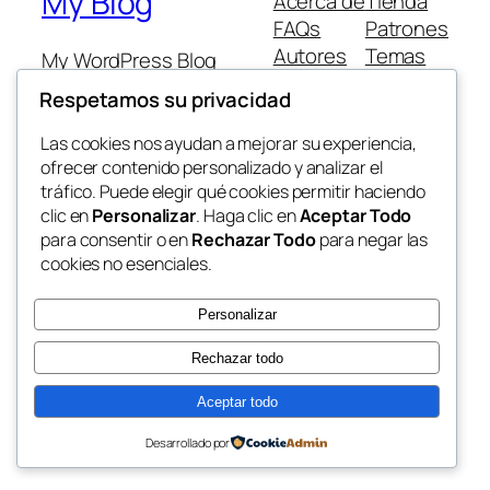
My Blog
Acerca de
Tienda
FAQs
Patrones
Autores
Temas
My WordPress Blog
Respetamos su privacidad
Las cookies nos ayudan a mejorar su experiencia,
ofrecer contenido personalizado y analizar el
tráfico. Puede elegir qué cookies permitir haciendo
Twenty Twenty-Five
Diseñado con
WordPress
clic en
Personalizar
. Haga clic en
Aceptar Todo
para consentir o en
Rechazar Todo
para negar las
cookies no esenciales.
Personalizar
Rechazar todo
Aceptar todo
Desarrollado por