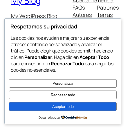
My Blog
Acerca de
Tienda
FAQs
Patrones
Autores
Temas
My WordPress Blog
Respetamos su privacidad
Las cookies nos ayudan a mejorar su experiencia,
ofrecer contenido personalizado y analizar el
tráfico. Puede elegir qué cookies permitir haciendo
Twenty Twenty-Five
Diseñado con
WordPress
clic en
Personalizar
. Haga clic en
Aceptar Todo
para consentir o en
Rechazar Todo
para negar las
cookies no esenciales.
Personalizar
Rechazar todo
Aceptar todo
Desarrollado por