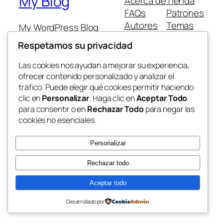
My Blog
Acerca de
Tienda
FAQs
Patrones
Autores
Temas
My WordPress Blog
Respetamos su privacidad
Las cookies nos ayudan a mejorar su experiencia,
ofrecer contenido personalizado y analizar el
tráfico. Puede elegir qué cookies permitir haciendo
Twenty Twenty-Five
Diseñado con
WordPress
clic en
Personalizar
. Haga clic en
Aceptar Todo
para consentir o en
Rechazar Todo
para negar las
cookies no esenciales.
Personalizar
Rechazar todo
Aceptar todo
Desarrollado por