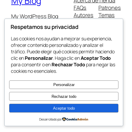
My Blog
Acerca de
Tienda
FAQs
Patrones
Autores
Temas
My WordPress Blog
Respetamos su privacidad
Las cookies nos ayudan a mejorar su experiencia,
ofrecer contenido personalizado y analizar el
tráfico. Puede elegir qué cookies permitir haciendo
Twenty Twenty-Five
Diseñado con
WordPress
clic en
Personalizar
. Haga clic en
Aceptar Todo
para consentir o en
Rechazar Todo
para negar las
cookies no esenciales.
Personalizar
Rechazar todo
Aceptar todo
Desarrollado por