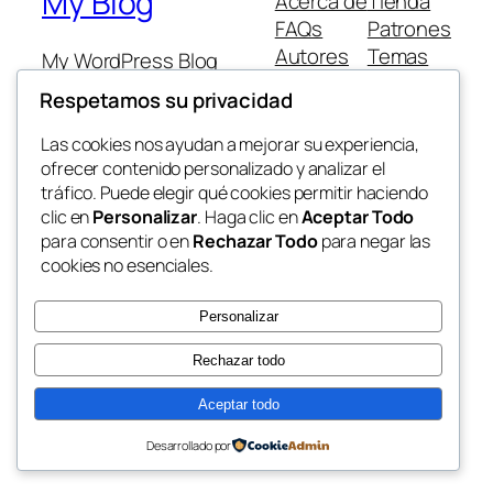
My Blog
Acerca de
Tienda
FAQs
Patrones
Autores
Temas
My WordPress Blog
Respetamos su privacidad
Las cookies nos ayudan a mejorar su experiencia,
ofrecer contenido personalizado y analizar el
tráfico. Puede elegir qué cookies permitir haciendo
Twenty Twenty-Five
Diseñado con
WordPress
clic en
Personalizar
. Haga clic en
Aceptar Todo
para consentir o en
Rechazar Todo
para negar las
cookies no esenciales.
Personalizar
Rechazar todo
Aceptar todo
Desarrollado por