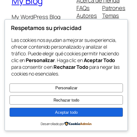
My Blog
Acerca de
Tienda
FAQs
Patrones
Autores
Temas
My WordPress Blog
Respetamos su privacidad
Las cookies nos ayudan a mejorar su experiencia,
ofrecer contenido personalizado y analizar el
tráfico. Puede elegir qué cookies permitir haciendo
Twenty Twenty-Five
Diseñado con
WordPress
clic en
Personalizar
. Haga clic en
Aceptar Todo
para consentir o en
Rechazar Todo
para negar las
cookies no esenciales.
Personalizar
Rechazar todo
Aceptar todo
Desarrollado por