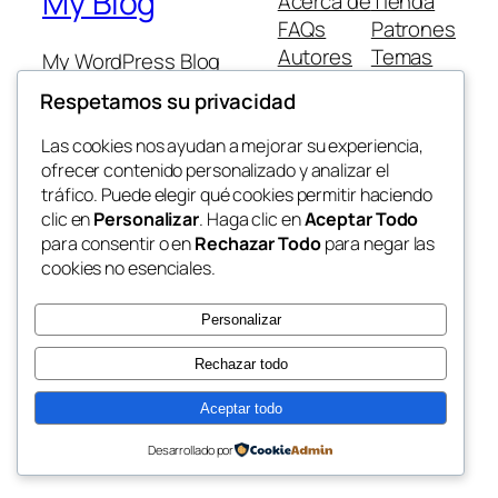
My Blog
Acerca de
Tienda
FAQs
Patrones
Autores
Temas
My WordPress Blog
Respetamos su privacidad
Las cookies nos ayudan a mejorar su experiencia,
ofrecer contenido personalizado y analizar el
tráfico. Puede elegir qué cookies permitir haciendo
Twenty Twenty-Five
Diseñado con
WordPress
clic en
Personalizar
. Haga clic en
Aceptar Todo
para consentir o en
Rechazar Todo
para negar las
cookies no esenciales.
Personalizar
Rechazar todo
Aceptar todo
Desarrollado por