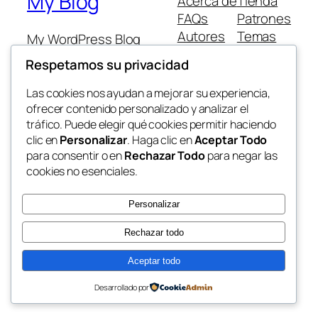
My Blog
Acerca de
Tienda
FAQs
Patrones
Autores
Temas
My WordPress Blog
Respetamos su privacidad
Las cookies nos ayudan a mejorar su experiencia,
ofrecer contenido personalizado y analizar el
tráfico. Puede elegir qué cookies permitir haciendo
Twenty Twenty-Five
Diseñado con
WordPress
clic en
Personalizar
. Haga clic en
Aceptar Todo
para consentir o en
Rechazar Todo
para negar las
cookies no esenciales.
Personalizar
Rechazar todo
Aceptar todo
Desarrollado por