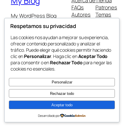
My Blog
Acerca de
Tienda
FAQs
Patrones
Autores
Temas
My WordPress Blog
Respetamos su privacidad
Las cookies nos ayudan a mejorar su experiencia,
ofrecer contenido personalizado y analizar el
tráfico. Puede elegir qué cookies permitir haciendo
Twenty Twenty-Five
Diseñado con
WordPress
clic en
Personalizar
. Haga clic en
Aceptar Todo
para consentir o en
Rechazar Todo
para negar las
cookies no esenciales.
Personalizar
Rechazar todo
Aceptar todo
Desarrollado por