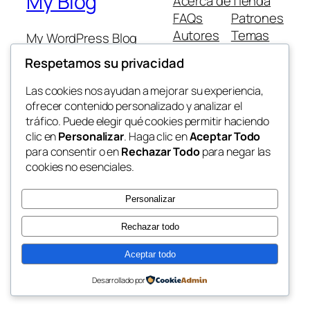
My Blog
Acerca de
Tienda
FAQs
Patrones
Autores
Temas
My WordPress Blog
Respetamos su privacidad
Las cookies nos ayudan a mejorar su experiencia,
ofrecer contenido personalizado y analizar el
tráfico. Puede elegir qué cookies permitir haciendo
Twenty Twenty-Five
Diseñado con
WordPress
clic en
Personalizar
. Haga clic en
Aceptar Todo
para consentir o en
Rechazar Todo
para negar las
cookies no esenciales.
Personalizar
Rechazar todo
Aceptar todo
Desarrollado por