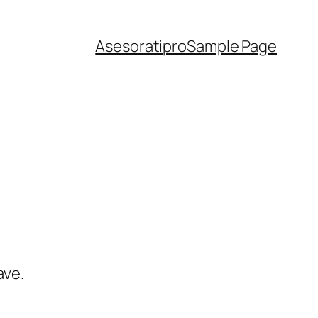
Asesoratipro
Sample Page
ave.