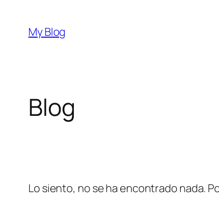
Saltar
al
My Blog
contenido
Blog
Lo siento, no se ha encontrado nada. Po