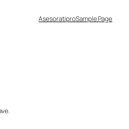
Asesoratipro
Sample Page
ave.