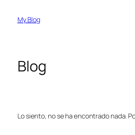
Saltar
al
My Blog
contenido
Blog
Lo siento, no se ha encontrado nada. Po