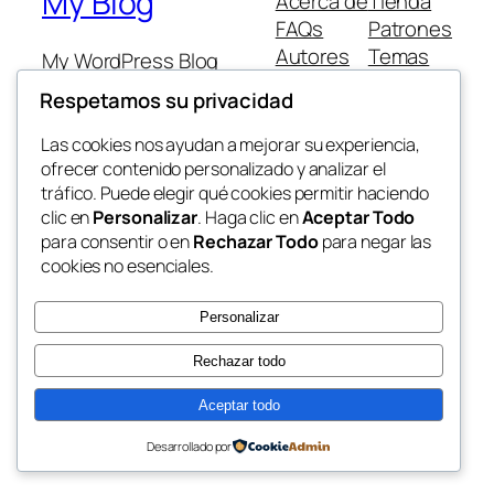
My Blog
Acerca de
Tienda
FAQs
Patrones
Autores
Temas
My WordPress Blog
Respetamos su privacidad
Las cookies nos ayudan a mejorar su experiencia,
ofrecer contenido personalizado y analizar el
tráfico. Puede elegir qué cookies permitir haciendo
Twenty Twenty-Five
Diseñado con
WordPress
clic en
Personalizar
. Haga clic en
Aceptar Todo
para consentir o en
Rechazar Todo
para negar las
cookies no esenciales.
Personalizar
Rechazar todo
Aceptar todo
Desarrollado por